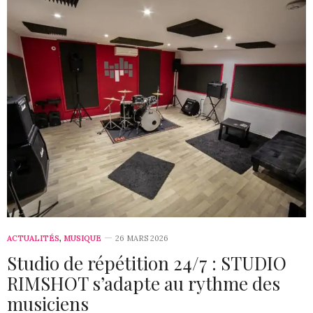
ACTUALITÉS
,
MUSIQUE
26 MARS 2026
Studio de répétition 24/7 : STUDIO
RIMSHOT s’adapte au rythme des
musiciens