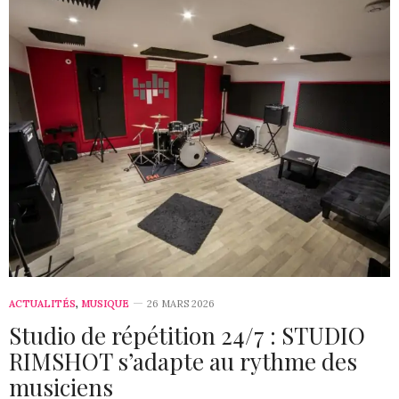
ACTUALITÉS
,
MUSIQUE
26 MARS 2026
Studio de répétition 24/7 : STUDIO
RIMSHOT s’adapte au rythme des
musiciens