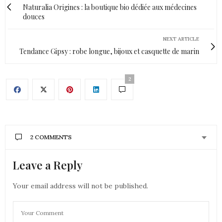
Naturalia Origines : la boutique bio dédiée aux médecines
douces
NEXT ARTICLE
Tendance Gipsy : robe longue, bijoux et casquette de marin
2
2 COMMENTS
Leave a Reply
JENYCHOOZ
DIT :
Mon homme, à cause de son travail, ne peut pas
porter de bijoux. Je lui ai juste offert un magnifique
Your email address will not be published.
bracelet en oeil de tigre qui porte quand on sort
Biz Jeny
10 JUILLET 2018 À 8 H 25 MIN