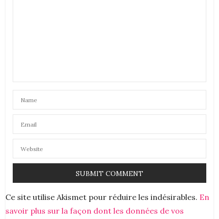
BORDELAISE BY MIMI
DIT :
Hello!
c’est vrai qu’il n’est pas toujours évident de trouver
un cadeau pour un homme. Merci pour ces bons
conseils
Bisous
Mimi
10 JUILLET 2018 À 17 H 58 MIN
Ce site utilise Akismet pour réduire les indésirables.
En
savoir plus sur la façon dont les données de vos