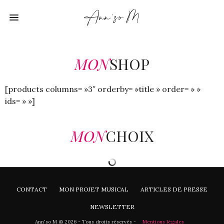
MON
SHOP
[products columns= »3″ orderby= »title » order= » »
ids= » »]
MON
CHOIX
CONTACT
MON PROJET MUSICAL
ARTICLES DE PRESSE
NEWSLETTER
Ann'so M © 2026 - Tous droits réservés -
Mentions légales