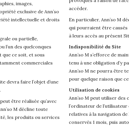
provoqués à raison de l’accè
aphies, images,
accéder.
propriété exclusive de Ann’so
riété intellectuelle et droits
En particulier, Ann’so M d
qui pourraient être causés 
à leurs accès au présent Sit
ale ou partielle,
 ou l’un des quelconques
Indisponibilité du Site
que ce soit, et sous
Ann’so M s’efforce de maint
 notamment commerciales
tenu à une obligation d’y pa
Ann’so M ne pourra être ten
pour quelque raison que ce 
e devra faire l’objet d’une
.
Utilisation de cookies
Ann’so M peut utiliser des c
 peut être réalisée qu’avec
l’ordinateur de l’utilisate
 Ann’so M décline toute
relatives à la navigation de 
té, les produits ou services
conservés 1 mois, puis au