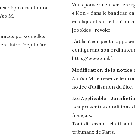
Vous pouvez refuser l’enre
ques déposées et donc
« Non » dans le bandeau en
n’so M.
en cliquant sur le bouton c
[cookies_revoke]
onnées personnelles
L’utilisateur peut s’oppose
ent faire l’objet d’un
configurant son ordinateur 
http://www.cnil.fr
Modification de la notice d
Ann’so M se réserve le droi
notice d’utilisation du Site.
Loi Applicable – Juridicti
Les présentes conditions d’
français.
Tout différend relatif audi
tribunaux de Paris.