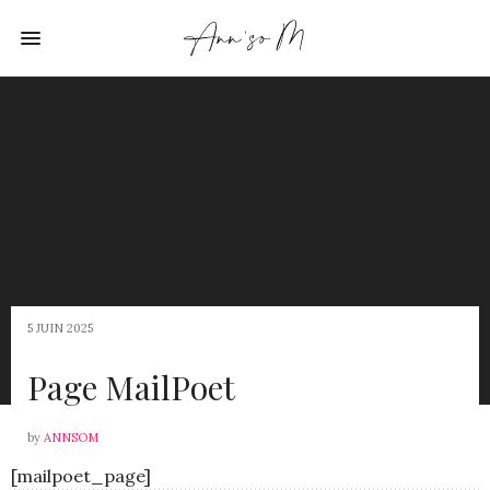
5 JUIN 2025
Page MailPoet
by
ANNSOM
[mailpoet_page]