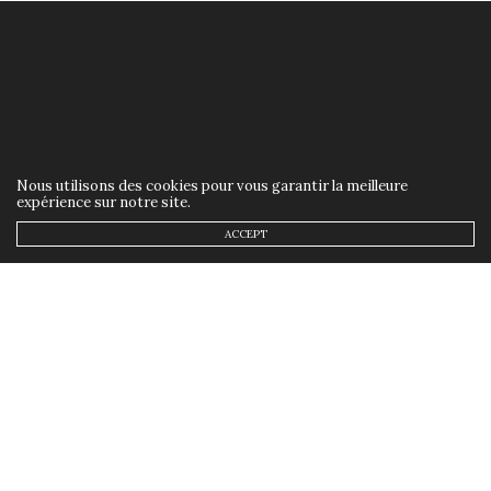
Nous utilisons des cookies pour vous garantir la meilleure
expérience sur notre site.
ACCEPT
BIO
31 JANVIER 2019
Moso propose une analyse de
la composition de ses
produits
by
ANNSOM
Moso, vous vous souvenez ? Je vous en