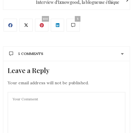
Interview d'Iznowgood, la blogueuse éthique
100
5
5 COMMENTS
Leave a Reply
SYLVIE ENFIN MOI
DIT :
Tu es absolument ravissante avec ce look
intemporel
Your email address will not be published.
Bisous
4 FÉVRIER 2019 À 15 H 51 MIN
OLIVIER
DIT :
Pour discuter d’un monde plus éthique :
http://www.annsom.com/forum/
4 FÉVRIER 2019 À 16 H 25 MIN