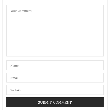
ABSOLUTELYFEMME
DIT :
Je n’aime pas beaucoup le principe des Box (trop de
produits inutiles à mon goût), mais le contenu de
celle-ci est intéressant et pour le coup utile ! En
plus je suis fan de cette couleur bleu, ce qui ne gâche
rien ! Merci pour cette découverte, bisous.
26 MAI 2021 À 11 H 14 MIN
ANNSOM
DIT :
@Absolutelyfemme Oui je te comprends ! ici ce
n’est pas le cas. J’utilise tout.
26 MAI 2021 À 11 H 43 MIN
GIRLS N NANTES
DIT :
c’est très sympa
joli concept pour les débutants qui n’ont rien en
zéro déchet !
bisous
26 MAI 2021 À 12 H 21 MIN