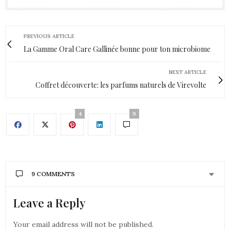
PREVIOUS ARTICLE
La Gamme Oral Care Gallinée bonne pour ton microbiome
NEXT ARTICLE
Coffret découverte: les parfums naturels de Virevolte
4
9
9 COMMENTS
Leave a Reply
CONTANCE
DIT :
Oh elle est trop canon cette Box !
Your email address will not be published.
26 MAI 2021 À 10 H 28 MIN