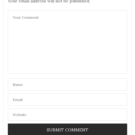
Your email address will not be published.
16 AVRIL 2026 À 15 H 47 MIN
LES TESTS
DIT :
Wow c’est super sympa sa
16 AVRIL 2026 À 22 H 48 MIN
LYDIA
DIT :
C’es top que tout le monde puisse y trouver son
compte !
17 AVRIL 2026 À 10 H 37 MIN
RONDEASTUCIEUSE
DIT :
Merci pour cet article intéressant.
19 AVRIL 2026 À 22 H 15 MIN