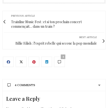
PREVIOUS ARTICLE
Trainline Music Fest : et si ton prochain concert
commençait… dans un train ?
NEXT ARTICLE
Billie Eilish : l’esprit rebelle qui secoue la pop mondiale
4
4 COMMENTS
Leave a Reply
CAMILLEG
DIT :
C’est super design en tout cas
héhé