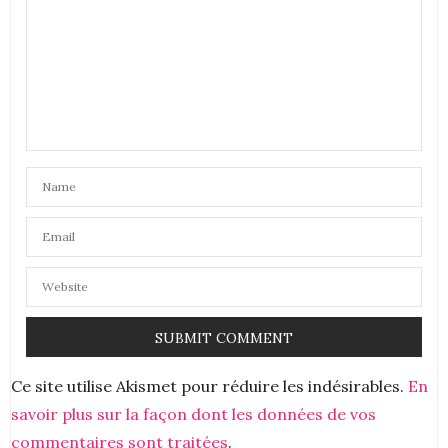
tu as vraiment un don
bises
https://girlsnnantes.com/
4 MARS 2021 À 10 H 05 MIN
AURÉLIE_MOUNETTE
DIT :
Tu es très douée! Magnifique ce fond d’écran.
bises
Aurélie
4 MARS 2021 À 15 H 14 MIN
LACABANEDEZEPH
DIT :
très poétique et ce bleu, c’est vraiment joli comme
fond
4 MARS 2021 À 18 H 15 MIN
CATZ
DIT :
Ce site utilise Akismet pour réduire les indésirables.
En
Merci beaucoup pour ce fond d’écran, il est
savoir plus sur la façon dont les données de vos
vraiment joli comme tout.
commentaires sont traitées
.