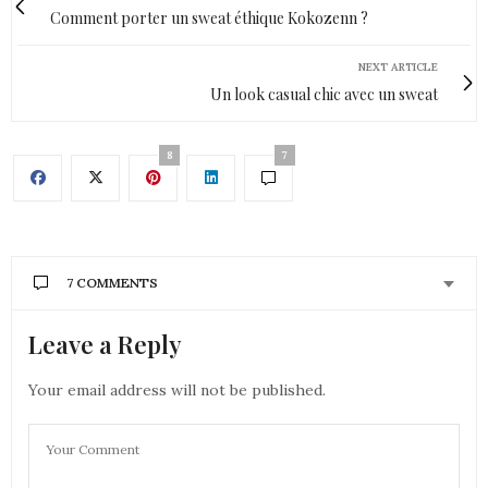
Comment porter un sweat éthique Kokozenn ?
NEXT ARTICLE
Un look casual chic avec un sweat
8
7
7 COMMENTS
Leave a Reply
CONTANCE
DIT :
il est très joli ton fond ! j’adore
Your email address will not be published.
3 MARS 2021 À 16 H 09 MIN
GIRLS N NANTES
DIT :
coucou
c’est très beau