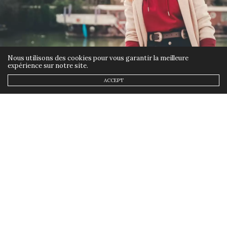
Nous utilisons des cookies pour vous garantir la meilleure
expérience sur notre site.
ACCEPT
ETHIQUE
,
MES LOOKS
,
MODE
1 MARS 2021
Comment porter un sweat
éthique Kokozenn ?
by
ANNSOM
Un sweat c’est sympa et confortable.
Mais comment porter un sweat avec
style? Et pourquoi choisir la marque
Kokozenn?