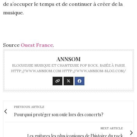
de s’occuper le temps et de continuer à créer de la
musique.
Source
Ouest France
.
ANNSOM
BLOGUEUSE MUSIQUE ET CHANTEUSE POP ROCK. BASÉE À PARIS.
HTTP://WWW.ANNSOM.COM HTTP://WWW.ANNSOM-BLOG.COM/
PREVIOUS ARTICLE
Pourquoi protéger son ouïe lors des concerts?
NEXT ARTICLE
Les guitares les plus iconiques de l'histoire du rock