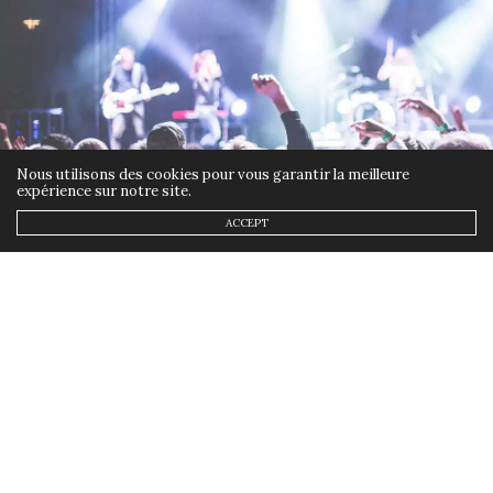
RONDEASTUCIEUSE
DIT :
Coucou chouette recyclage, au moins ils ont une
seconde vie.
15 MARS 2023 À 15 H 20 MIN
Nous utilisons des cookies pour vous garantir la meilleure
OLIVIER
DIT :
expérience sur notre site.
Ca m’inspire tout ça…
ACCEPT
28 MARS 2023 À 15 H 34 MIN
ACTUALITÉS
3 MARS 2023
Pourquoi protéger son ouïe
lors des concerts?
by
ANNSOM
Les concerts sont l’occasion idéale de profiter de sa
musique préférée et de vivre des moments inoubliables.