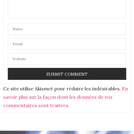
SAVERIA
DIT :
Le Macgiver de la musique! C’est fou cette
créativité
15 MARS 2023 À 10 H 34 MIN
ANNSOM
DIT :
@Saveria « Le Macgiver de la musique » !! excellent !
c’est bien trouvé!
15 MARS 2023 À 11 H 52 MIN
CICITROUILLE
DIT :
J’adore ! C’est vraiment écolo, beau, magique ! Il a
vraiment un talent et s’en sert vraiment très bien !
^^
Ce site utilise Akismet pour réduire les indésirables.
En
15 MARS 2023 À 11 H 55 MIN
savoir plus sur la façon dont les données de vos
commentaires sont traitées
.
CATZ
DIT :
Vraiment sympa cet article, je ne connaissais pas
du tout ce personnage et il mérite clairement une
mise en lumière.
15 MARS 2023 À 14 H 16 MIN