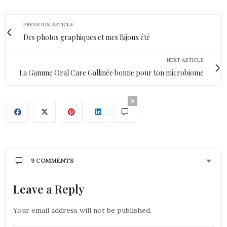
PREVIOUS ARTICLE
Des photos graphiques et mes Bijoux été
NEXT ARTICLE
La Gamme Oral Care Gallinée bonne pour ton microbiome
9
9 COMMENTS
Leave a Reply
LES TESTS DE STÉPHANIE
DIT :
JAmais testé cettemarque je ne connais que de nom
Your email address will not be published.
21 MAI 2021 À 13 H 12 MIN