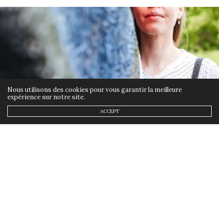
25 MAI 2021 À 10 H 37 MIN
ANNSOM
DIT :
@Girls n Nantes : Si tu ne veux pas « brûler », l’été
c’est du 50+ qu’il te faut ….. pas juste du 50.
25 MAI 2021 À 10 H 45 MIN
Nous utilisons des cookies pour vous garantir la meilleure
expérience sur notre site.
ACCEPT
NON CLASSÉ
19 MAI 2021
Des photos graphiques et mes
Bijoux été
by
ANNSOM
Avec les beaux jours qui arrivent, les
envies de nouveautés se font sentir