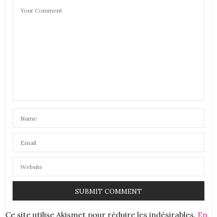
MAMAN GOUPIL
DIT :
Un indispensable à avoir cet été.
21 MAI 2021 À 14 H 35 MIN
AURÉLIE_MOUNETTE
DIT :
SVR c’est toujours une valeur sure pour moi
bises
Aurélie
21 MAI 2021 À 16 H 54 MIN
LE PETIT MONDE DE NATIEAK
DIT :
Hello,
Cette année, je teste une crème solaire bio, mais j’ai
aussi une crème conventionnelle d’une marque de
pharmacie.
Je connais la marque car je l’avais acheté pour mon
fils (en soin du corps.)
Bises
21 MAI 2021 À 20 H 01 MIN
Ce site utilise Akismet pour réduire les indésirables.
En