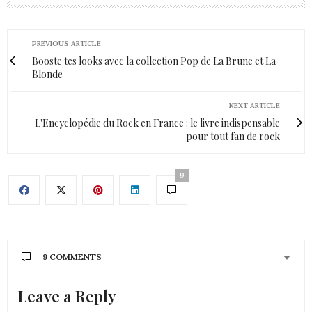
PREVIOUS ARTICLE
Booste tes looks avec la collection Pop de La Brune et La
Blonde
NEXT ARTICLE
L'Encyclopédie du Rock en France : le livre indispensable
pour tout fan de rock
9
9 COMMENTS
Leave a Reply
CONSTANCE
DIT :
Trop stylée! j’adore les photos et le design du tee-