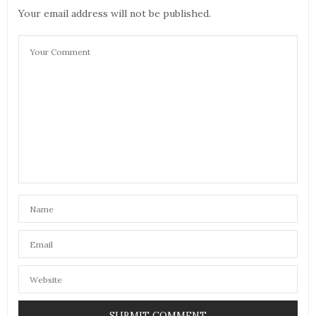
shirt
Your email address will not be published.
16 DÉCEMBRE 2024 À 13 H 39 MIN
OLIVIER
DIT :
Jolies photos ! Très sympa le t-shirt
16 DÉCEMBRE 2024 À 20 H 59 MIN
ANONYME
DIT :
Magnifique le tee-shirt , rock féminin j’adore , merci
pour l’info ça tombe bien pour les fêtes…
16 DÉCEMBRE 2024 À 21 H 08 MIN
LYDIA MARTIN TYGREAT
DIT :
C’est super comme collection, j’adore !
17 DÉCEMBRE 2024 À 9 H 25 MIN
EVA GIRLS N NANTES
DIT :
coucou
je les connais ! elles ont des assos aussi et font