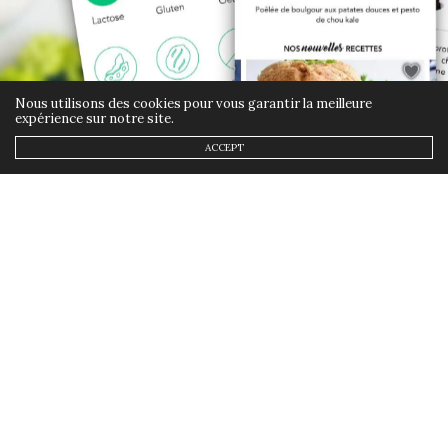
Nous utilisons des cookies pour vous garantir la meilleure
expérience sur notre site.
ACCEPT
FOOD
11 JANVIER 2019
Vegg’up : l’appli pour avoir
une alimentation plus
végétarienne
by
ANNSOM
Vegg’up est une application qui aide à
avoir une alimentation plus végétarienne.
En effet, réduire sa consommation de