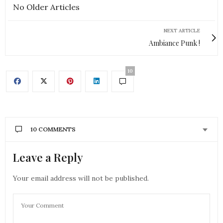
No Older Articles
NEXT ARTICLE
Ambiance Punk !
10
10 COMMENTS
Leave a Reply
TARTANGIRL
DIT :
Bon, je ne vais pas l’acheter mais je le trouve
vraiment cool !
Your email address will not be published.
10 OCTOBRE 2013 À 10 H 50 MIN
ANN'SO M
DIT :
merci !