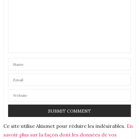
Anthony & Noémie, blogueurs curieux et bientôt
mariés sur
notrecarnetdaventures.com
3 MAI 2018 À 21 H 24 MIN
Ce site utilise Akismet pour réduire les indésirables.
En
savoir plus sur la façon dont les données de vos