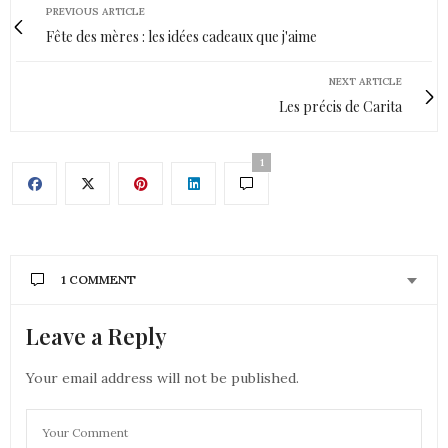
PREVIOUS ARTICLE
Fête des mères : les idées cadeaux que j'aime
NEXT ARTICLE
Les précis de Carita
1
1 COMMENT
Leave a Reply
NOTRECARNETDAVENTURES ANTHONY & NOÉMIE
DIT :
C’est mon pays d’origine, alors tu te doutes bien
Your email address will not be published.
que je suis touchée par cet article. J’espère un jour
pouvoir m’y rendre ?
Bises,