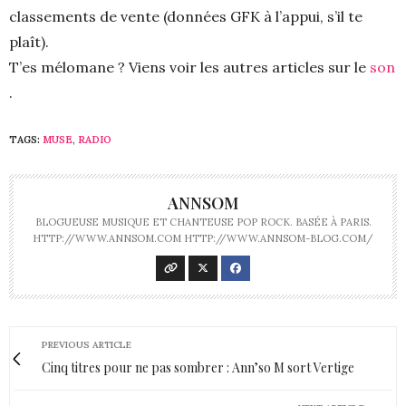
classements de vente (données GFK à l’appui, s’il te
plaît).
T’es mélomane ? Viens voir les autres articles sur le
son
.
TAGS:
MUSE
,
RADIO
ANNSOM
BLOGUEUSE MUSIQUE ET CHANTEUSE POP ROCK. BASÉE À PARIS.
HTTP://WWW.ANNSOM.COM HTTP://WWW.ANNSOM-BLOG.COM/
PREVIOUS ARTICLE
Cinq titres pour ne pas sombrer : Ann’so M sort Vertige