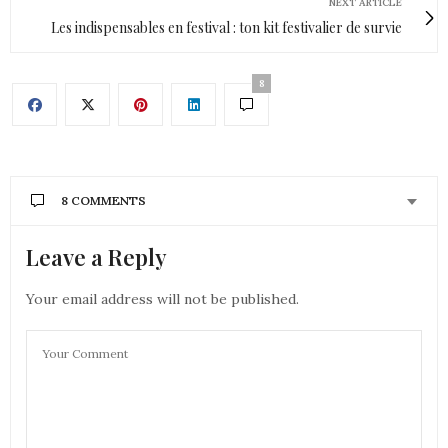
NEXT ARTICLE
Les indispensables en festival : ton kit festivalier de survie
8
8 COMMENTS
Leave a Reply
CONSTANCE
DIT :
Le look est très sympa ! les tons pastels en plus
j’adore
Your email address will not be published.
5 JUIN 2025 À 15 H 51 MIN
CAMILLEG
DIT :
j’adore elle est trop belle
6 JUIN 2025 À 10 H 01 MIN