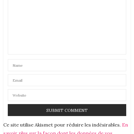
sur societé.com . Le mieux si vous voulez aider les
association faite leurs des dons directement parce
que les sites de ce genre prennent une belle
commission. Je met une étoile parce que je ne peux
pas en mettre zéro mais vous méritez zéro étoile.
10 MARS 2024 À 21 H 56 MIN
Ce site utilise Akismet pour réduire les indésirables.
En
savoir plus sur la façon dont les données de vos