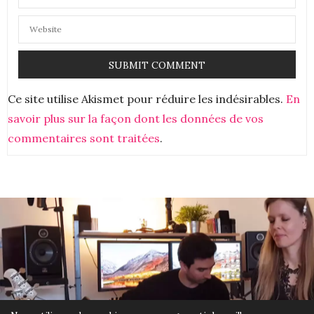
agréable la chaleur de l’huile fondue!
bises
Aurélie
26 MARS 2020 À 19 H 33 MIN
Ce site utilise Akismet pour réduire les indésirables.
En
savoir plus sur la façon dont les données de vos
commentaires sont traitées
.