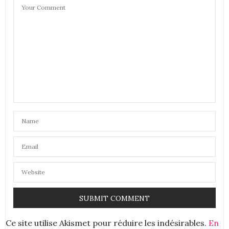
LE BLOG DE SIENNA LOU
DIT :
J’adore les bandeaux ! Ça change et ça accessoirise
bien une tenue ! Tu le portes très bien ! Bisous
11 JANVIER 2019 À 10 H 04 MIN
LE PETIT MONDE DE NATIEAK
DIT :
Hello
Voici pleins d’idées mode pour savoir le porter !
ça te va très bien .
Bises
11 JANVIER 2019 À 11 H 58 MIN
SYLVIE ENFIN MOI
DIT :
Défi parfaitement relevé, cela te va très bien
Je te souhaite à mon tour une belle et douce année
Bises
11 JANVIER 2019 À 17 H 22 MIN
ANNA KORDELIA
DIT :
Ce site utilise Akismet pour réduire les indésirables.
En
Hello,