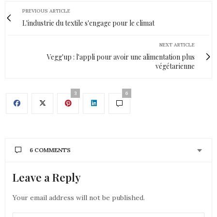
PREVIOUS ARTICLE
L'industrie du textile s'engage pour le climat
NEXT ARTICLE
Vegg'up : l'appli pour avoir une alimentation plus
végétarienne
3
6
6 COMMENTS
Leave a Reply
JENYCHOOZ
DIT :
Il te va tellement bien ce bandeau
Biz Jeny
Your email address will not be published.
11 JANVIER 2019 À 9 H 00 MIN