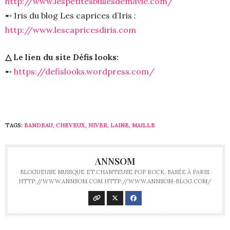
http://www.lespetitesbullesdemavie.com/
➸ Iris du blog Les caprices d’Iris :
http://www.lescapricesdiris.com
△ Le lien du site Défis looks:
➸
https://defislooks.wordpress.com/
TAGS:
BANDEAU
,
CHEVEUX
,
HIVER
,
LAINE
,
MAILLE
ANNSOM
BLOGUEUSE MUSIQUE ET CHANTEUSE POP ROCK. BASÉE À PARIS.
HTTP://WWW.ANNSOM.COM HTTP://WWW.ANNSOM-BLOG.COM/