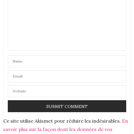
DUST & SWALLOW
DIT :
Merci pour la découverte de cette marque avec de
chouettes valeurs!
bises!
25 SEPTEMBRE 2019 À 16 H 58 MIN
UNE FILLE PAS PARISIENNE
DIT :
Trop chouette cette marque, elle a tout de bon
Des bisous
26 SEPTEMBRE 2019 À 11 H 32 MIN
Ce site utilise Akismet pour réduire les indésirables.
En
savoir plus sur la façon dont les données de vos