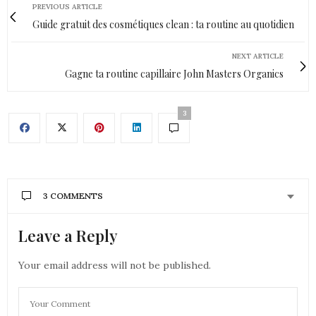
PREVIOUS ARTICLE
Guide gratuit des cosmétiques clean : ta routine au quotidien
NEXT ARTICLE
Gagne ta routine capillaire John Masters Organics
3
3 COMMENTS
Leave a Reply
AURÉLIE - MOUNETTE
DIT :
super, j’espère que ca va marcher les produits ont
l’air bien!
Your email address will not be published.
bises
Aurélie
24 SEPTEMBRE 2019 À 13 H 23 MIN