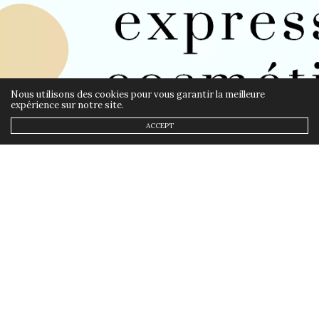
Nous utilisons des cookies pour vous garantir la meilleure
expérience sur notre site.
ACCEPT
BEAUTÉ
,
BIO
23 SEPTEMBRE 2019
Guide gratuit des
cosmétiques clean : ta routine
au quotidien
by
ANNSOM
Voilà, je vous en avais parlé sur Twitter et
je l’ai fait: Mon guide des cosmétiques est