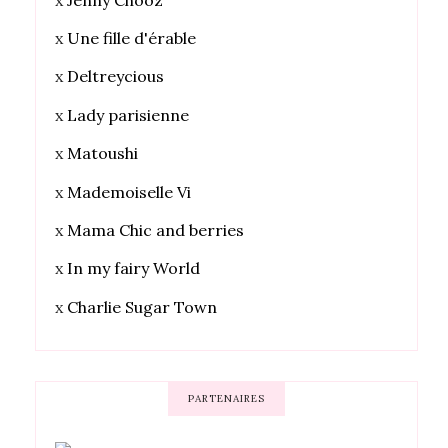
x
Une fille d'érable
x
Deltreycious
x
Lady parisienne
x
Matoushi
x
Mademoiselle Vi
x
Mama Chic and berries
x
In my fairy World
x
Charlie Sugar Town
PARTENAIRES