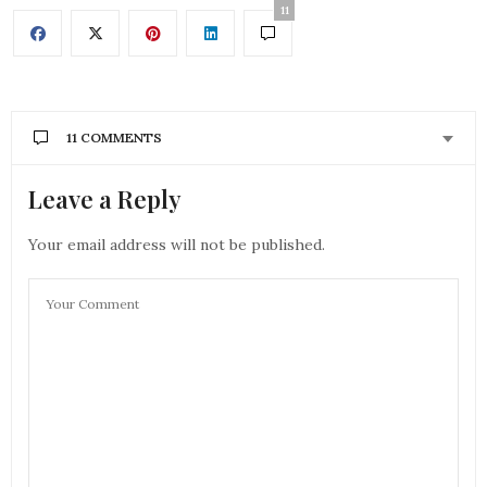
11
11 COMMENTS
Leave a Reply
CONTSANCE
DIT :
pas mal toutes ces idées ! j’utilise ecosia
Your email address will not be published.
2 DÉCEMBRE 2021 À 11 H 54 MIN
MAMAN GOUPIL
DIT :
Merci pour ces précieux conseils, souvent simples à
appliquer en plus
2 DÉCEMBRE 2021 À 14 H 46 MIN
GIRLS N NANTES
DIT :
coucou
je fais tout ça et je passe les applis en darkmode qui
est souvent moins énergivore