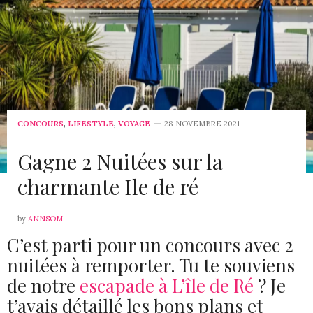
CAMILLE G
DIT :
génial cet article
3 DÉCEMBRE 2021 À 8 H 06 MIN
RONDEASTUCIEUSE
DIT :
Merci pour toutes ses idees, j en fait deja quelques
unes.
CONCOURS
,
LIFESTYLE
,
VOYAGE
28 NOVEMBRE 2021
3 DÉCEMBRE 2021 À 13 H 33 MIN
Gagne 2 Nuitées sur la
LE PETIT MONDE DE NATIEAK
DIT :
charmante Ile de ré
Hello,
Comme éco responsable sur le web, j’ai clairement
des efforts à faire !
by
ANNSOM
J’avais essayé de faire du vide dans mes mails, mais
ça revient tellement vite. Je n’arrête pas de me
C’est parti pour un concours avec 2
désabonner à des newsletters dont je ne me suis
nuitées à remporter. Tu te souviens
pas abonner de moi-même…C ‘est pénible.
Bises
de notre
escapade à L’île de Ré
? Je
3 DÉCEMBRE 2021 À 14 H 05 MIN
t’avais détaillé les bons plans et