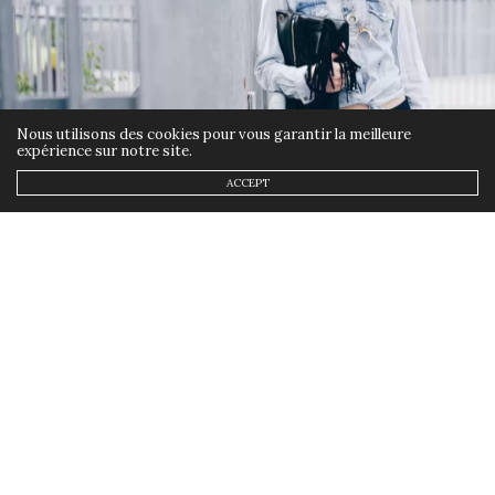
Nous utilisons des cookies pour vous garantir la meilleure
expérience sur notre site.
ACCEPT
CONCOURS
,
MES LOOKS
,
MODE
8 AOÛT 2018
CONCOURS : C’est quoi votre
indispensable de cet été ?
by
ANNSOM
Je reviens ici pour vous gâter avec un
nouveau concours : C’est quoi votre
indispensable de cet été ?