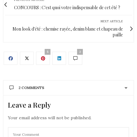
CONCOURS : C'est quoi votre indispensable de cet été ?
NEXT ARTICLE
Mon look d'été : chemise rayée, denim blanc et chapeau de
paille
5
2
2 COMMENTS
Leave a Reply
ANONYME
DIT :
Merci pour tous ces renseignements , super blog …
Your email address will not be published.
10 AOÛT 2018 À 14 H 01 MIN
FLORENCE
DIT :