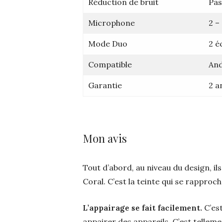
Réduction de bruit
Pas
Microphone
2 –
Mode Duo
2 é
Compatible
And
Garantie
2 a
Mon avis
Tout d’abord, au niveau du design, ils
Coral. C’est la teinte qui se rapproch
L’appairage se fait facilement.
C’est
appairer des appareils. C’est telleme