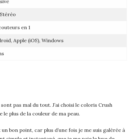
sive
 Stéréo
couteurs en 1
roid, Apple (iOS), Windows
ns
 sont pas mal du tout. J’ai choisi le coloris Crush
e le plus de la couleur de ma peau.
 un bon point, car plus d’une fois je me suis galérée à
nt simple et instantané, que je me paie le luxe de