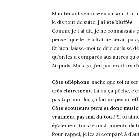
Maintenant venons-en au son ! Car ou
le dis tout de suite,
j’ai été bluffée
.
Comme je t’ai dit, je ne connaissais p
penser que le résultat ne serait pas g
Et bien, laisse-moi te dire qu’ils se d
qu’on les a comparés aux autres qu’o
Airpods. Mais ça, j’en parlerai lors d
Côté téléphone
, sache que toi tu se
très clairement
. Là où ça pêche, c’
pas top pour lui, ça fait un peu un eff
Côté écouteurs purs et donc musi
vraiment pas mal du tout!
Si tu aim
également tous les instruments distinc
Pour rappel, je les ai comparé à d’aut