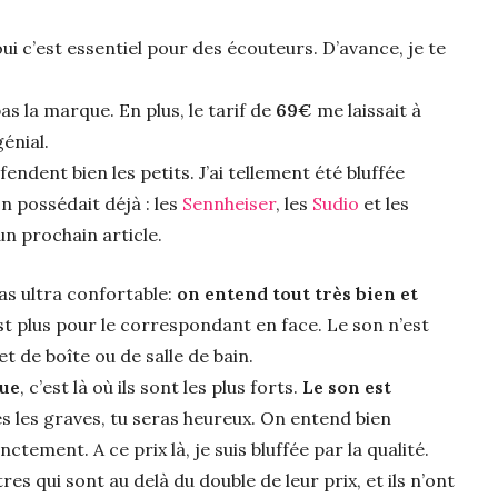
i c’est essentiel pour des écouteurs. D’avance, je te
as la marque. En plus, le tarif de
69€
me laissait à
énial.
éfendent bien les petits. J’ai tellement été bluffée
n possédait déjà : les
Sennheiser
, les
Sudio
et les
’un prochain article.
ras ultra confortable:
on entend tout très bien et
est plus pour le correspondant en face. Le son n’est
et de boîte ou de salle de bain.
que
, c’est là où ils sont les plus forts.
Le son est
es les graves, tu seras heureux. On entend bien
tement. A ce prix là, je suis bluffée par la qualité.
res qui sont au delà du double de leur prix, et ils n’ont