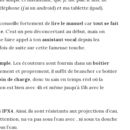
éphone (j’ai un android) et ma tablette (ipad).
 conseille fortement de
lire le manuel
car
tout se fait
le
. C’est un peu déconcertant au début, mais on
me faire appel à ton
assistant vocal
depuis les
ois de suite sur cette fameuse touche.
imple
. Les écouteurs sont fournis dans un
boitier
ilement et proprement, il suffit de brancher ce boitier
in de charge
, donc tu sais en temps réel où la
on est bien avec 4h et même jusqu’à 15h avec le
s IPX4
. Ainsi, ils sont résistants aux projections d’eau,
Attention, na va pas sous l’eau avec , ni sous ta douche
us l’eau.