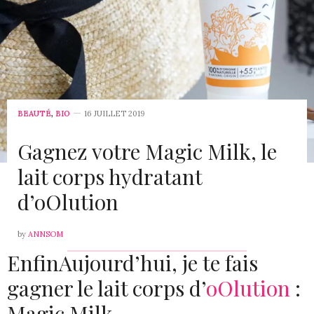
24 JUILLET 2019 À 18 H 01 MIN
PRIYA
DIT :
love the dress
http://www.stylebasket.in
25 JUILLET 2019 À 11 H 25 MIN
BEAUTÉ
,
BIO
16 JUILLET 2019
PRIYA
DIT :
love the entire look
Gagnez votre Magic Milk, le
http://www.stylebasket.in
lait corps hydratant
25 JUILLET 2019 À 11 H 27 MIN
d’oOlution
by
ANNSOM
EnfinAujourd’hui, je te fais
gagner le lait corps d’
oOlution
:
Magic Milk.