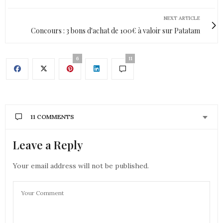
NEXT ARTICLE
Concours : 3 bons d'achat de 100€ à valoir sur Patatam
6
11
11 COMMENTS
Leave a Reply
AURÉLIE - MOUNETTE
DIT :
Merci pour toutes ces infos et cette découverte!
Elle te va bien cette veste!
Your email address will not be published.
bises
Aurélie
19 JUILLET 2019 À 11 H 54 MIN
LE BLOG DE SIENNA LOU
DIT :