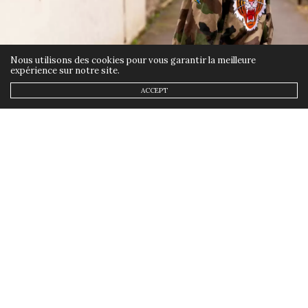
Nous utilisons des cookies pour vous garantir la meilleure
expérience sur notre site.
ACCEPT
ACTUALITÉS
,
MES LOOKS
,
MODE
13 JUIN 2023
La veste militaire: un
incontournable du dressing
rock ?
by
ANNSOM
L’imposante veste militaire,
véritable icône du style rock, trouve
sa place de choix dans le dressing
des amateurs de musique. Mais