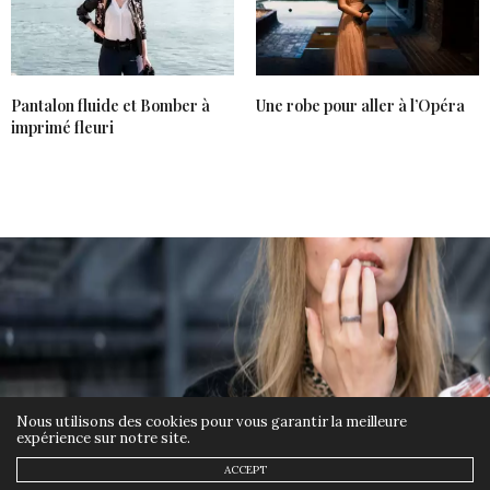
ANONYME
DIT :
Voilà une tenue bien classique à avoir dans sa garde
robe toujours utile par moment merci pour ces
idées…
Pantalon fluide et Bomber à
Une robe pour aller à l’Opéra
9 NOVEMBRE 2021 À 8 H 30 MIN
imprimé fleuri
CAMILLEG
DIT :
ça change et ça te va super bien
9 NOVEMBRE 2021 À 12 H 15 MIN
LESTESTSDESTEPHANIE WINGTON
DIT :
J’aime bien et sa te va super bien
9 NOVEMBRE 2021 À 20 H 49 MIN
LYDIA TYGREAT
DIT :
C’est simple, tout ce que j’aime.
Nous utilisons des cookies pour vous garantir la meilleure
expérience sur notre site.
10 NOVEMBRE 2021 À 10 H 03 MIN
ACCEPT
BEAUTÉ
4 NOVEMBRE 2021