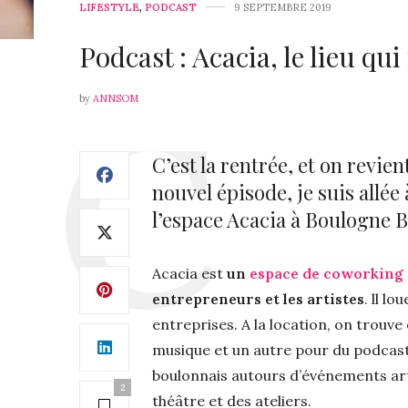
LIFESTYLE
,
PODCAST
9 SEPTEMBRE 2019
Podcast : Acacia, le lieu qui
by
ANNSOM
C’est la rentrée, et on revi
nouvel épisode, je suis allé
l’espace Acacia à Boulogne B
Acacia
est
un
espace de coworking
entrepreneurs et les artistes
. ll l
entreprises. A la location, on trouv
musique et un autre pour du podcast. 
boulonnais autours d’événements ar
2
théâtre et des ateliers.