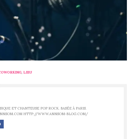
COWORKING
,
LIEU
IQUE ET CHANTEUSE POP ROCK. BASÉE À PARIS.
ANNSOM.COM HTTP://WWW.ANNSOM-BLOG.COM/