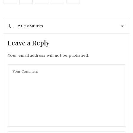
2 COMMENTS
Leave a Reply
AURÉLIE - MOUNETTE
DIT :
super, tu y as été? Merci pour l’info, c’est bon à
savoir pour celles qui sont sur Paris.
Your email address will not be published.
Bises
Aurélie
6 SEPTEMBRE 2019 À 10 H 01 MIN
FORTY BEAUTY
DIT :
Coucou !
J’en parlerai à mes amis parisiens.
Bisous
7 SEPTEMBRE 2019 À 17 H 52 MIN