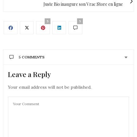
Juste Bio inaugure son Vrac Store en ligne
5
5
5 COMMENTS
Leave a Reply
AURÉLIE-MOUNETTE
DIT :
Elle est jolie cette robe, j’aime bien la couleur, ça te
va bien
Your email address will not be published.
bises
Aurélie
10 JUIN 2019 À 11 H 50 MIN
UNE FILLE PAS PARISIENNE
DIT :
Coucou,
Elle te vas bien cette robe longue. Un look parfait
pour l’été !