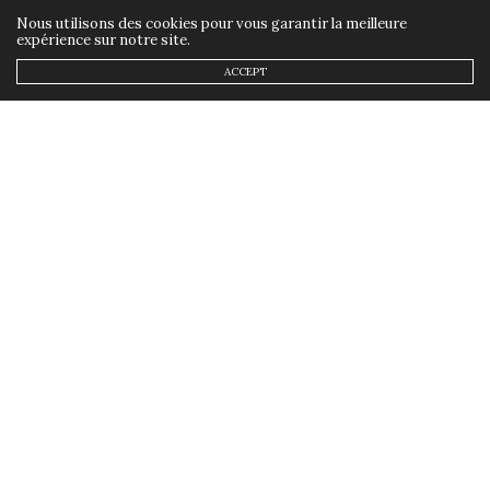
Nous utilisons des cookies pour vous garantir la meilleure
expérience sur notre site.
ACCEPT
PLAYLISTS
9 JUIN 2019
Ma playlist Rock Français
by
ANNSOM
On est Dimanche, on aime tous chiller.
C’est la journée idéale pour se garder un
temps à soi et en profiter pour écouter de
la musique. Du coup, je vous propose ma
playlist Rock Français.
Car oui,
le rock existe en France
. Je mets un point
d’honneur à vous partager ses morceaux dans la langue