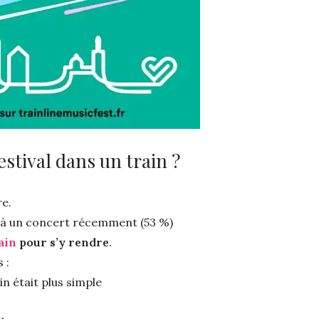
stival dans un train ?
re.
té à un concert récemment (53 %)
rain
pour s’y rendre
.
 :
ain était plus simple