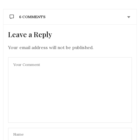
6 COMMENTS
Leave a Reply
AURÉLIE - MOUNETTE
DIT :
Waoo super, il faut que je teste ca! Moi qui adore le
thé, en plus naturel! C’est super!
Your email address will not be published.
bises
Aurélie
23 JANVIER 2020 À 14 H 48 MIN
LE PETIT MONDE DE NATIEAK
DIT :
Hello
Un magnifique packaging, une belle éthique et bio !
On ne peut qu’aimer.
Bises
23 JANVIER 2020 À 17 H 49 MIN
ANONYME
DIT :
Coucou,
Dommage qu’il y ait de la cannelle, dont je fais un