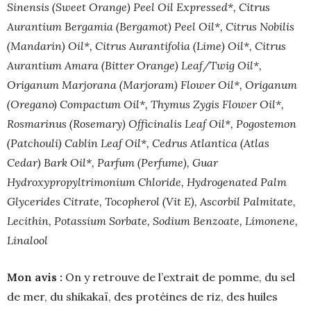
Sinensis (Sweet Orange) Peel Oil Expressed*, Citrus
Aurantium Bergamia (Bergamot) Peel Oil*, Citrus Nobilis
(Mandarin) Oil*, Citrus Aurantifolia (Lime) Oil*, Citrus
Aurantium Amara (Bitter Orange) Leaf/Twig Oil*,
Origanum Marjorana (Marjoram) Flower Oil*, Origanum
(Oregano) Compactum Oil*, Thymus Zygis Flower Oil*,
Rosmarinus (Rosemary) Officinalis Leaf Oil*, Pogostemon
(Patchouli) Cablin Leaf Oil*, Cedrus Atlantica (Atlas
Cedar) Bark Oil*, Parfum (Perfume), Guar
Hydroxypropyltrimonium Chloride, Hydrogenated Palm
Glycerides Citrate, Tocopherol (Vit E), Ascorbil Palmitate,
Lecithin, Potassium Sorbate, Sodium Benzoate, Limonene,
Linalool
Mon avis :
On y retrouve de l’extrait de pomme, du sel
de mer, du shikakaï, des protéines de riz, des huiles