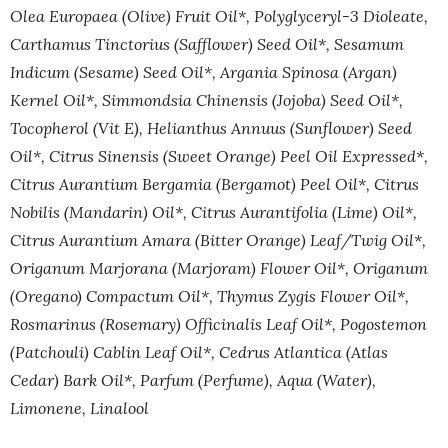
Olea Europaea (Olive) Fruit Oil*, Polyglyceryl-3 Dioleate,
Carthamus Tinctorius (Safflower) Seed Oil*, Sesamum
Indicum (Sesame) Seed Oil*, Argania Spinosa (Argan)
Kernel Oil*, Simmondsia Chinensis (Jojoba) Seed Oil*,
Tocopherol (Vit E), Helianthus Annuus (Sunflower) Seed
Oil*, Citrus Sinensis (Sweet Orange) Peel Oil Expressed*,
Citrus Aurantium Bergamia (Bergamot) Peel Oil*, Citrus
Nobilis (Mandarin) Oil*, Citrus Aurantifolia (Lime) Oil*,
Citrus Aurantium Amara (Bitter Orange) Leaf/Twig Oil*,
Origanum Marjorana (Marjoram) Flower Oil*, Origanum
(Oregano) Compactum Oil*, Thymus Zygis Flower Oil*,
Rosmarinus (Rosemary) Officinalis Leaf Oil*, Pogostemon
(Patchouli) Cablin Leaf Oil*, Cedrus Atlantica (Atlas
Cedar) Bark Oil*, Parfum (Perfume), Aqua (Water),
Limonene, Linalool