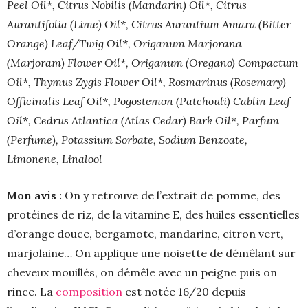
Peel Oil*, Citrus Nobilis (Mandarin) Oil*, Citrus
Aurantifolia (Lime) Oil*, Citrus Aurantium Amara (Bitter
Orange) Leaf/Twig Oil*, Origanum Marjorana
(Marjoram) Flower Oil*, Origanum (Oregano) Compactum
Oil*, Thymus Zygis Flower Oil*, Rosmarinus (Rosemary)
Officinalis Leaf Oil*, Pogostemon (Patchouli) Cablin Leaf
Oil*, Cedrus Atlantica (Atlas Cedar) Bark Oil*, Parfum
(Perfume), Potassium Sorbate, Sodium Benzoate,
Limonene, Linalool
Mon avis :
On y retrouve de l’extrait de pomme, des
protéines de riz, de la vitamine E, des huiles essentielles
d’orange douce, bergamote, mandarine, citron vert,
marjolaine… On applique une noisette de démêlant sur
cheveux mouillés, on démêle avec un peigne puis on
rince. La
composition
est notée 16/20 depuis