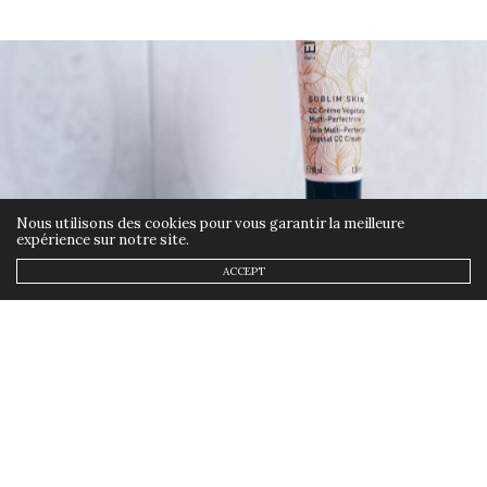
Nous utilisons des cookies pour vous garantir la meilleure
expérience sur notre site.
ACCEPT
BEAUTÉ
20 MAI 2019
Test de la CC crème d’Ella
Baché
by
ANNSOM
On sait que les CC crèmes sont très