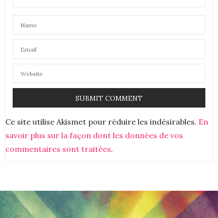
Coucou, non, je ne joue pas d’un instrument, j’ai
juste fait de la flûte au collège comme beaucoup de
monde.
30 NOVEMBRE 2022 À 15 H 19 MIN
GIRLS N NANTES EVA
DIT :
rien de tout cela mais j’aurais aimé faire de la
guitare !
bises
Eva
Girls n Nantes
https://girlsnnantes.com
Ce site utilise Akismet pour réduire les indésirables.
En
1 DÉCEMBRE 2022 À 9 H 48 MIN
savoir plus sur la façon dont les données de vos
commentaires sont traitées
.
ROMAIN
DIT :
Si je devais jouer d’un instrument, ce serait du
piano. Mais ça, c’est ce que je disais avant. ^^
Maintenant, c’est le violon qui m’intéresse le plus.
Jouer des musiques de jeux vidéo serait top, le
répertoire est quasiment illimité !
2 DÉCEMBRE 2022 À 11 H 15 MIN