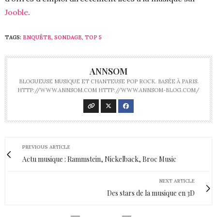
Jooble
.
TAGS:
ENQUÊTE
,
SONDAGE
,
TOP 5
ANNSOM
BLOGUEUSE MUSIQUE ET CHANTEUSE POP ROCK. BASÉE À PARIS.
HTTP://WWW.ANNSOM.COM HTTP://WWW.ANNSOM-BLOG.COM/
PREVIOUS ARTICLE
Actu musique : Rammstein, Nickelback, Broc Music
NEXT ARTICLE
Des stars de la musique en 3D