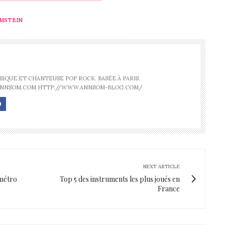
MSTEIN
IQUE ET CHANTEUSE POP ROCK. BASÉE À PARIS.
ANNSOM.COM HTTP://WWW.ANNSOM-BLOG.COM/
NEXT ARTICLE
 métro
Top 5 des instruments les plus joués en
France