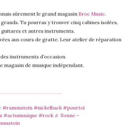
connais sûrement le grand magasin
Broc Music
.
grands. Tu pourras y trouver cinq cabines isolées,
r guitares et autres instruments.
rvées aux cours de gratte. Leur atelier de réparation
er des instruments d’occasion.
s ce magasin de musique indépendant.
e
#rammstein
#nickelback
#pourtoi
s
#actumusique
#rock
♬ Sonne –
mmstein