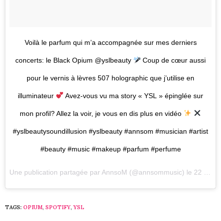
Voilà le parfum qui m’a accompagnée sur mes derniers
concerts: le Black Opium @yslbeauty
Coup de cœur aussi
pour le vernis à lèvres 507 holographic que j’utilise en
illuminateur
Avez-vous vu ma story « YSL » épinglée sur
mon profil? Allez la voir, je vous en dis plus en vidéo
#yslbeautysoundillusion #yslbeauty #annsom #musician #artist
#beauty #music #makeup #parfum #perfume
Une publication partagée par
AnnsoM
(@annsommusic) le
22 Mai 2018 à 9 :56 PDT
TAGS:
OPIUM
,
SPOTIFY
,
YSL