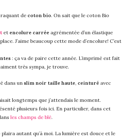
u craquant de
coton bio
. On sait que le coton Bio
t
et
encolure carrée
agrémentée d’un élastique
 place. J’aime beaucoup cette mode d’encolure! C’est
antes
: ça va de paire cette année. L’imprimé est fait
 vraiment très sympa, je trouve.
tré dans un
slim noir taille haute
,
ceinturé
avec
faisait longtemps que j’attendais le moment.
résenté plusieurs fois ici. En particulier, dans cet
 dans
les champs de blé
.
 plaira autant qu’à moi. La lumière est douce et le