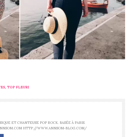
TES
,
TOP FLEURI
IQUE ET CHANTEUSE POP ROCK. BASÉE À PARIS.
ANNSOM.COM HTTP://WWW.ANNSOM-BLOG.COM/