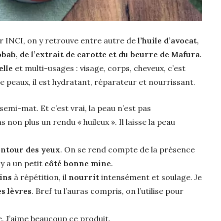
r INCI, on y retrouve entre autre de
l’huile d’avocat,
baobab, de l’extrait de carotte et du beurre de Mafura
.
elle
et multi-usages : visage, corps, cheveux, c’est
 peaux, il est hydratant, réparateur et nourrissant.
semi-mat. Et c’est vrai, la peau n’est pas
on plus un rendu « huileux ». Il laisse la peau
ontour des yeux
. On se rend compte de la présence
 y a un petit
côté bonne mine
.
ins
à répétition, il
nourrit
intensément et soulage. Je
s lèvres
. Bref tu l’auras compris, on l’utilise pour
. J’aime beaucoup ce produit.