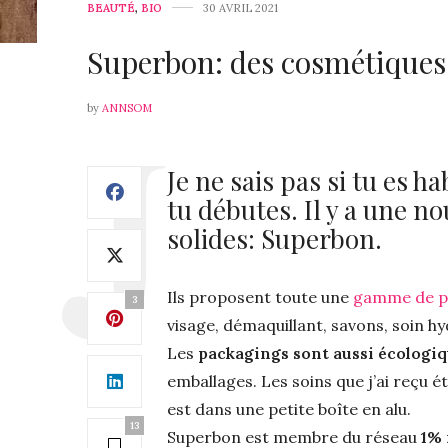
BEAUTÉ
,
BIO
30 AVRIL 2021
Superbon: des cosmétiques 
by
ANNSOM
Je ne sais pas si tu es h
tu débutes. Il y a une n
solides: Superbon.
Ils proposent toute une
gamme de pr
3
visage, démaquillant, savons, soin h
Les
packagings sont aussi écologi
emballages. Les soins que j’ai reçu 
est dans une petite boîte en alu.
13
Superbon est membre du réseau
1% 