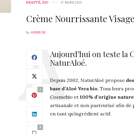
BEAUTÉ
,
BIO
17 MARS 2021
Crème Nourrissante Visage
by
ANNSOM
Aujourd’hui on teste la
NaturAloé.
Depuis 2002, NaturAloé propose
des
base d’Aloé Vera bio.
Tous leurs prod
1
Cosmebio et
100% d’origine nature
artisanale et non pasteurisé afin de 
en tant qu’ingrédient actif.
8