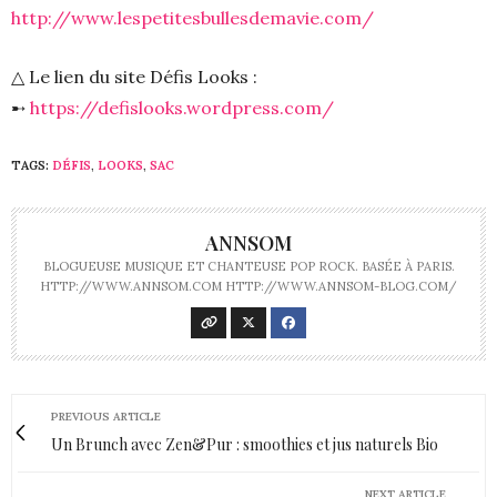
http://www.lespetitesbullesdemavie.com/
△ Le lien du site Défis Looks :
➸
https://defislooks.wordpress.com/
TAGS:
DÉFIS
,
LOOKS
,
SAC
ANNSOM
BLOGUEUSE MUSIQUE ET CHANTEUSE POP ROCK. BASÉE À PARIS.
HTTP://WWW.ANNSOM.COM HTTP://WWW.ANNSOM-BLOG.COM/
PREVIOUS ARTICLE
Un Brunch avec Zen&Pur : smoothies et jus naturels Bio
NEXT ARTICLE