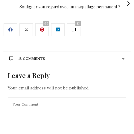
Souligner son regard avec un maquillage permanent ?
99
13
13 COMMENTS
Leave a Reply
AURÉLIE - MOUNETTE
DIT :
Il est superbe ce sac aussi, je n’ai pas la meme
version et me tien me plait beaucoup!
Your email address will not be published.
bisous
Aurélie
10 AVRIL 2018 À 10 H 11 MIN
CONSTANCE
DIT :
Canon ce look !! et le sac personnalisé c’est la classe
10 AVRIL 2018 À 10 H 39 MIN