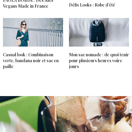
PAOLA BORDE : Des Sacs
SASKIA BZN (LA-ROBE-NOIRE)
DIT :
Défis Looks : Robe d’été
Vegans Made in France
Elle est superbe ta robe rouge <3
La Robe Noire
IG :
@Saskiabzn
Saskia! xo
12 AVRIL 2018 À 13 H 02 MIN
ESSENTIEL_ISABELLE
DIT :
Casual look : Combinaison
Mon sac nomade : de quoi tenir
Ton défi est carrément réussi ! Ta robe est
verte, bandana noir et sac en
pour plusieurs heures voire
magnifique, et le sac est très élégant.
paille
jours
C’est un bon combo
Bisous
Isabelle
http://essentielisabelle.blogspot.fr/
14 AVRIL 2018 À 15 H 18 MIN
RAPHAELLE
DIT :
QUE LA QUALITE DU CUIR SE NOTE AU 1ER
REGARD, ET J AORE L’ ASSOCIATION DOC (petit
cote rock) ET ROBE ROUGE (coté romantique et
tres feminin)