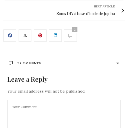
NEXT ARTICLE
Soins DIY à base d'huile de Jojoba
2
2 COMMENTS
Leave a Reply
AURÉLIE - MOUNETTE
DIT :
Ah non, j’avais pas vu que t’avais changé! Bonne
année ma belle
Your email address will not be published.
bisous
Aurélie
13 JANVIER 2020 À 13 H 18 MIN
NINA
DIT :
Coucou! J’ai appris beaucoup de choses sur cette