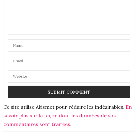
huile de Ho-ho-ba , je disais comme bon nombre de
personnes jojoba.
C’est une huile que je n’utilise pas vraiment,
Ma peau préfère l’huile d’argent et mes cheveux
adorent l’hile de coco.
Bon week-end à toi
25 JANVIER 2020 À 6 H 54 MIN
Ce site utilise Akismet pour réduire les indésirables.
En
savoir plus sur la façon dont les données de vos
commentaires sont traitées
.