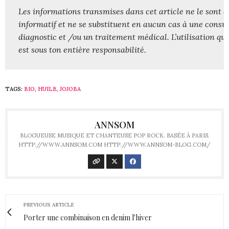
Les informations transmises dans cet article ne le sont qu’
informatif et ne se substituent en aucun cas à une consult
diagnostic et /ou un traitement médical. L’utilisation qui e
est sous ton entière responsabilité.
TAGS:
BIO
,
HUILE
,
JOJOBA
ANNSOM
BLOGUEUSE MUSIQUE ET CHANTEUSE POP ROCK. BASÉE À PARIS.
HTTP://WWW.ANNSOM.COM HTTP://WWW.ANNSOM-BLOG.COM/
PREVIOUS ARTICLE
Porter une combinaison en denim l'hiver