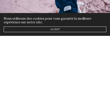
Nous utilisons des cookies pour vous garantir la meilleure
expérience sur notre site.
ACCEPT
MES LOOKS
,
MODE
10 JANVIER 2020
Porter une combinaison en
denim l’hiver
by
ANNSOM
Nouveau mois, Nouveau Défi! Le thème
était » Porter une
combinaison
ou un
ensemble « . Inutile de te dire que ces
dernières années, la combinaison est
devenue une pièce maîtresse de nos