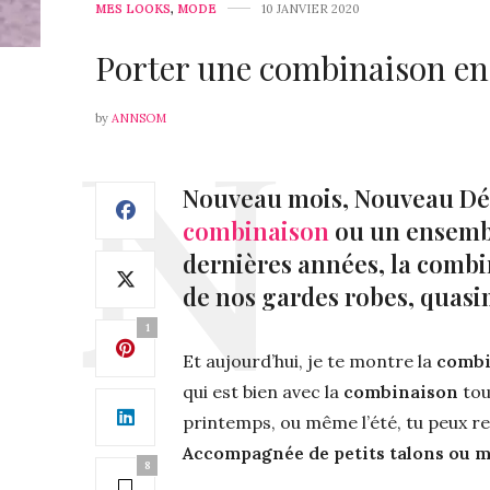
MES LOOKS
,
MODE
10 JANVIER 2020
Porter une combinaison en
by
ANNSOM
Nouveau mois, Nouveau Défi
combinaison
ou un ensemble
dernières années, la combi
de nos gardes robes, quasi
1
Et aujourd’hui, je te montre la
combi
qui est bien avec la
combinaison
tou
printemps, ou même l’été, tu peux r
Accompagnée de petits talons ou mê
8