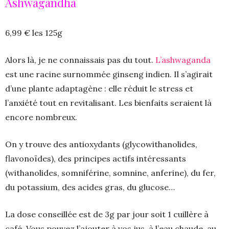
Ashwagandha
6,99 € les 125g
Alors là, je ne connaissais pas du tout.
L’ashwaganda
est une racine surnommée ginseng indien. Il s’agirait
d’une plante adaptagène : elle réduit le stress et
l’anxiété tout en revitalisant. Les bienfaits seraient là
encore nombreux.
On y trouve des antioxydants (glycowithanolides,
flavonoïdes), des principes actifs intéressants
(withanolides, somniférine, somnine, anferine), du fer,
du potassium, des acides gras, du glucose…
La dose conseillée est de 3g par jour soit 1 cuillère à
café. Vous pouvez l’ajouter à vos jus, à l’eau chaude, au