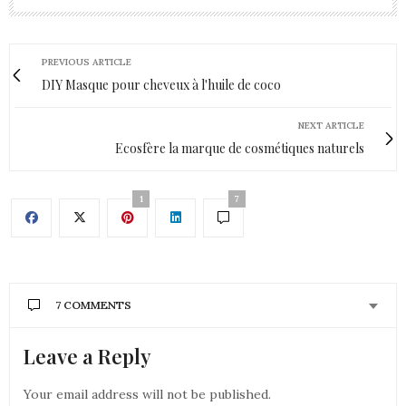
PREVIOUS ARTICLE
DIY Masque pour cheveux à l'huile de coco
NEXT ARTICLE
Ecosfère la marque de cosmétiques naturels
1
7
7 COMMENTS
Leave a Reply
COUPS DE CŒUR DE MUMU
DIT :
Coucou AnnSo !
Your email address will not be published.
Puisque j’allaite je ne vais pas m’aventurer à tester