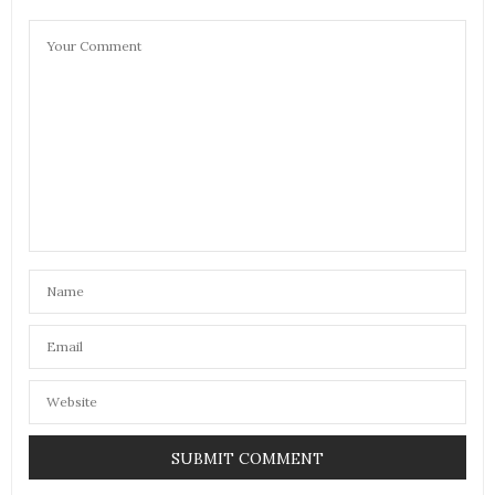
ces compléments alimentaires mais après je me
laisserais bien tenter car j’en entends beaucoup de
bien !
Bises et bon après-midi !
3 OCTOBRE 2018 À 16 H 14 MIN
BERNIESHOOT
DIT :
Je suis adepte du curcuma
3 OCTOBRE 2018 À 18 H 12 MIN
JENYCHOOZ
DIT :
La spiruline est un super complément alimentaire
Biz Jeny
4 OCTOBRE 2018 À 9 H 29 MIN
MANON
DIT :
Je ne prends pas de complément alimentaire, j’aime
à me dire que j’ai tout ce qu’il faut dans mon
alimentation. Cela dit, j’aimerais quand même