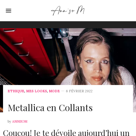
ETHIQUE
,
MES LOOKS
,
MODE
6 FÉVRIER 2022
Metallica en Collants
by
ANNSOM
Coucou! Je te dévoile aujourd’hui un