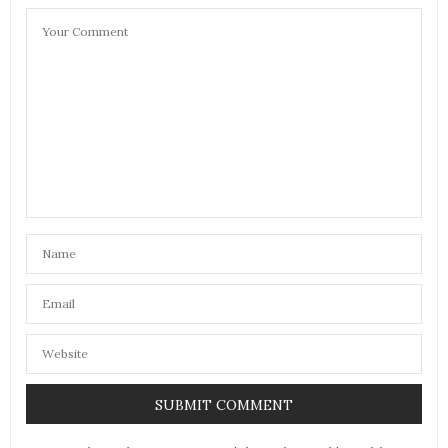
CAMILLEG
DIT :
Ohh j’adore cette ambiance ! Bravo pour ce beau
shooting !
7 FÉVRIER 2022 À 14 H 46 MIN
STÉPHANIE WINGTON
DIT :
Très jolie ses photos
7 FÉVRIER 2022 À 21 H 49 MIN
CATZ
DIT :
J’aime bien ces collants.
Alors pour ma part ce que je préfère c’est la dark
wave ou aussi de la new wave, ainsi que du rock
indusrieL
L’électro pop aussi me plaît bien, voir même du pop
rock.
7 FÉVRIER 2022 À 22 H 04 MIN
AMANDA GIRARDI
DIT :
Cette box est chouette, à chaque fois que j’en croise