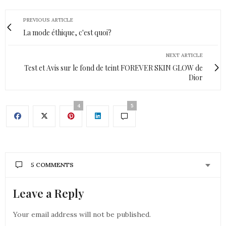
PREVIOUS ARTICLE
La mode éthique, c'est quoi?
NEXT ARTICLE
Test et Avis sur le fond de teint FOREVER SKIN GLOW de
Dior
4
5
5 COMMENTS
Leave a Reply
CONTANCE
DIT :
J’adore cette série de photos !
Your email address will not be published.
7 FÉVRIER 2022 À 12 H 00 MIN