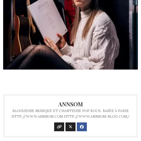
ANNSOM
BLOGUEUSE MUSIQUE ET CHANTEUSE POP ROCK. BASÉE À PARIS.
HTTP://WWW.ANNSOM.COM HTTP://WWW.ANNSOM-BLOG.COM/