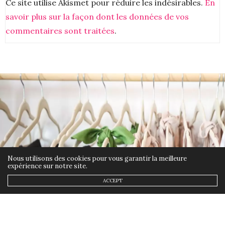
Ce site utilise Akismet pour réduire les indésirables.
En
un contenu je me dis que c’est hyper féminin et loin
savoir plus sur la façon dont les données de vos
d’être des collants basiques, une vraie touche
d’inédit même
commentaires sont traitées
.
9 FÉVRIER 2022 À 2 H 43 MIN
Nous utilisons des cookies pour vous garantir la meilleure
expérience sur notre site.
ACCEPT
ETHIQUE
3 FÉVRIER 2022
La mode éthique, c’est quoi?