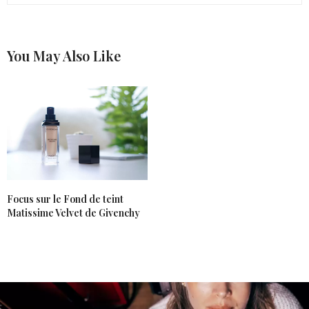
alors un peu de mascara quelques fois ! Le prix
freine un peu de plus.
9 FÉVRIER 2022 À 15 H 06 MIN
You May Also Like
LILLE AUX TESTS ET BONS PLANS
DIT :
Il à l’air sympa, faut voir ce que ça donne sur la peau
11 FÉVRIER 2022 À 18 H 51 MIN
Focus sur le Fond de teint
Matissime Velvet de Givenchy