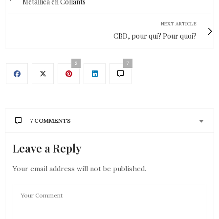
Metallica en Collants
NEXT ARTICLE
CBD, pour qui? Pour quoi?
2
7
7 COMMENTS
Leave a Reply
CONTANCE
DIT :
il a al’air parfait ce fdt !
je note
Your email address will not be published.
8 FÉVRIER 2022 À 17 H 40 MIN
STÉPHANIE WINGTON
DIT :
Oh oui le prix est dommage