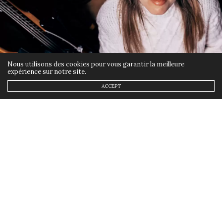
Nous utilisons des cookies pour vous garantir la meilleure
expérience sur notre site.
ACCEPT
ETHIQUE
,
MES LOOKS
,
MODE
6 FÉVRIER 2022
Metallica en Collants
by
ANNSOM
Coucou! Je te dévoile aujourd’hui un
nouveau shooting tout en musique:
Metallica en collants.
Et oui, bien évidemment, ce n’est pas le groupe