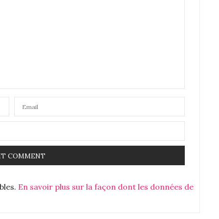
is pensé faire du houmous avec des courgettes ^^
bien c’est leger. Faudra que j’essaye de la refaire.
ables.
En savoir plus sur la façon dont les données de
faire un houmous de courgette mais ça a l’air délicieux