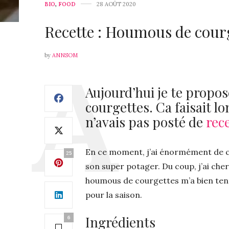
BIO
,
FOOD
28 AOÛT 2020
Recette : Houmous de cour
by
ANNSOM
Aujourd’hui je te propo
courgettes. Ca faisait l
n’avais pas posté de
rec
En ce moment, j’ai énormément de c
25
son super potager. Du coup, j’ai ch
houmous de courgettes m’a bien tenté
pour la saison.
Ingrédients
6