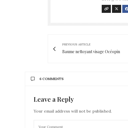
PREVIOUS ARTICLE
Baume nettoyant visage Océopin
6 COMMENTS
Leave a Reply
AUDREY
DIT :
J’adore les courgettes, c’est une façon sy
Des bisous
Your email address will not be published.
Audrey
https://pausecafeavecaudrey.fr
28 AOÛT 2020 À 9 H 33 MIN