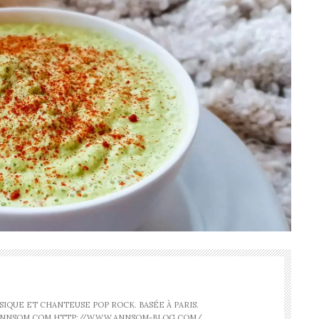
IQUE ET CHANTEUSE POP ROCK. BASÉE À PARIS.
ANNSOM.COM HTTP://WWW.ANNSOM-BLOG.COM/