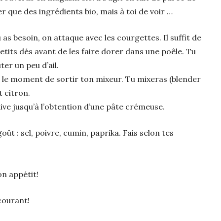
iser que des ingrédients bio, mais à toi de voir …
as besoin, on attaque avec les courgettes. Il suffit de
petits dés avant de les faire dorer dans une poêle. Tu
uter un peu d’ail.
t le moment de sortir ton mixeur. Tu mixeras (blender
t citron.
’olive jusqu’à l’obtention d’une pâte crémeuse.
goût : sel, poivre, cumin, paprika. Fais selon tes
on appétit!
 courant!