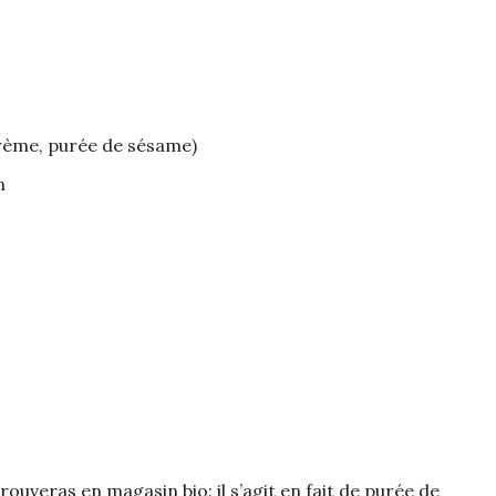
crème, purée de sésame)
n
 trouveras en magasin bio: il s’agit en fait de purée de