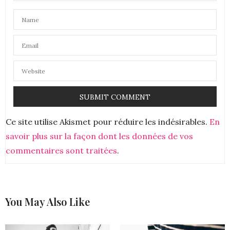
LA PARENTHÈSE PSY
DIT :
Je suis un fan absolue des chemises d’homme ! Je
trouve ça terriblement sexy sur une femme, en
robe, en chemise oversize, c’est canon !
A bientôt,
Line de La Parenthèse Psy
16 MARS 2019 À 12 H 24 MIN
Ce site utilise Akismet pour réduire les indésirables.
En
savoir plus sur la façon dont les données de vos
commentaires sont traitées
.
You May Also Like