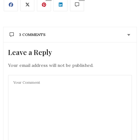
3 COMMENTS
Leave a Reply
AURÉLIE - MOUNETTE
DIT :
Ca donne un effet très chic une chemise blanche,
j’adore!
Your email address will not be published.
Bises
Aurélie
15 MARS 2019 À 11 H 04 MIN
EMELINE
DIT :
Hello ! Sympa comme look !
Moi je piquerai bien les jolies chemises à la
bucheronne de mon homme haha
Bises!
15 MARS 2019 À 11 H 08 MIN