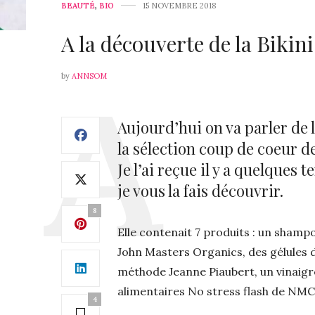
BEAUTÉ
,
BIO
15 NOVEMBRE 2018
A la découverte de la Bikin
by
ANNSOM
Aujourd’hui on va parler de l
la sélection coup de coeur de
Je l’ai reçue il y a quelques 
je vous la fais découvrir.
8
Elle contenait 7 produits : un sham
John Masters Organics, des gélules d
méthode Jeanne Piaubert, un vinaigr
alimentaires No stress flash de NMC 
4