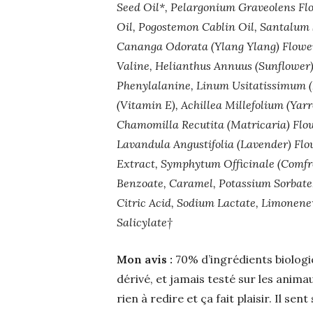
Seed Oil*, Pelargonium Graveolens Flo
Oil, Pogostemon Cablin Oil, Santalum 
Cananga Odorata (Ylang Ylang) Flower 
Valine, Helianthus Annuus (Sunflower) 
Phenylalanine, Linum Usitatissimum (L
(Vitamin E), Achillea Millefolium (Yar
Chamomilla Recutita (Matricaria) Flow
Lavandula Angustifolia (Lavender) Flo
Extract, Symphytum Officinale (Comfre
Benzoate, Caramel, Potassium Sorbat
Citric Acid, Sodium Lactate, Limonene†,
Salicylate†
Mon avis :
70% d’ingrédients biolog
dérivé, et jamais testé sur les animau
rien à redire et ça fait plaisir. Il 