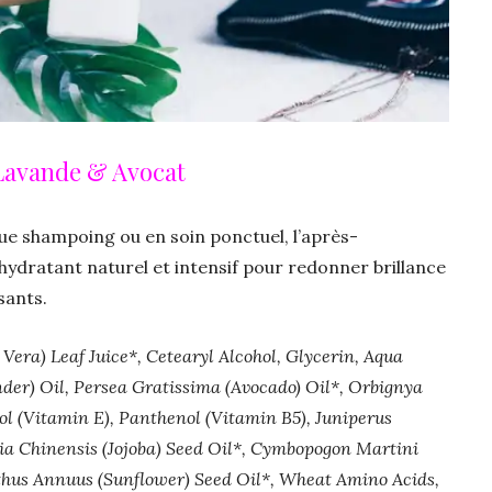
Lavande & Avocat
ue shampoing ou en soin ponctuel, l’après-
hydratant naturel et intensif pour redonner brillance
sants.
 Vera) Leaf Juice*, Cetearyl Alcohol, Glycerin, Aqua
nder) Oil, Persea Gratissima (Avocado) Oil*, Orbignya
ol (Vitamin E), Panthenol (Vitamin B5), Juniperus
 Chinensis (Jojoba) Seed Oil*, Cymbopogon Martini
thus Annuus (Sunflower) Seed Oil*, Wheat Amino Acids,