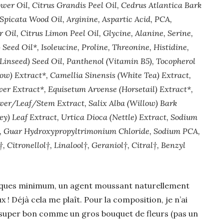
wer Oil, Citrus Grandis Peel Oil, Cedrus Atlantica Bark
Spicata Wood Oil, Arginine, Aspartic Acid, PCA,
Oil, Citrus Limon Peel Oil, Glycine, Alanine, Serine,
Seed Oil*, Isoleucine, Proline, Threonine, Histidine,
inseed) Seed Oil, Panthenol (Vitamin B5), Tocopherol
row) Extract*, Camellia Sinensis (White Tea) Extract,
er Extract*, Equisetum Arvense (Horsetail) Extract*,
wer/Leaf/Stem Extract, Salix Alba (Willow) Bark
y) Leaf Extract, Urtica Dioca (Nettle) Extract, Sodium
e, Guar Hydroxypropyltrimonium Chloride, Sodium PCA,
 Citronellol†, Linalool†, Geraniol†, Citral†, Benzyl
iques minimum, un agent moussant naturellement
x ! Déjà cela me plaît. Pour la composition, je n’ai
sent super bon comme un gros bouquet de fleurs (pas un