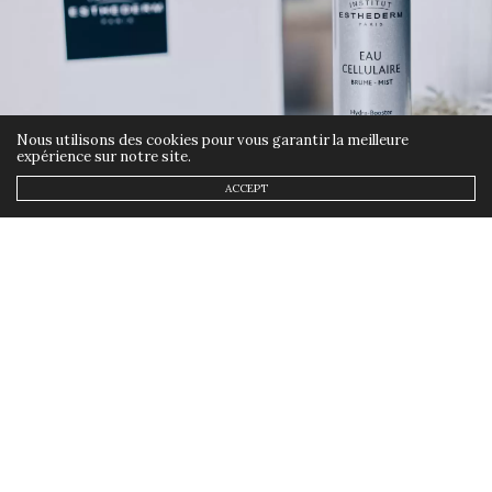
Nous utilisons des cookies pour vous garantir la meilleure
expérience sur notre site.
ACCEPT
BEAUTÉ
20 FÉVRIER 2019
L’eau cellulaire de l’institut
Esthederm
by
ANNSOM
Aujourd’hui on va parler d’un
produit phare de la marque
Esthederm : L’eau Cellulaire.